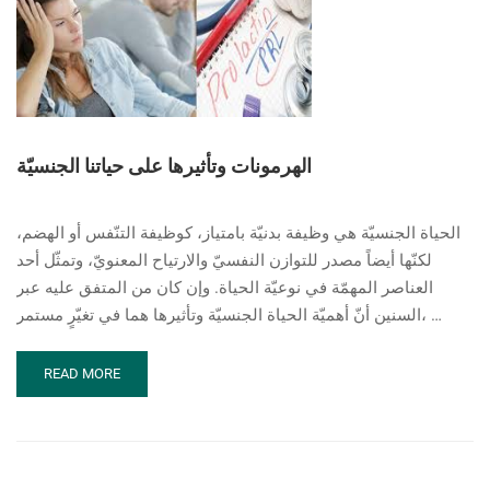
الهرمونات وتأثيرها على حياتنا الجنسيّة
الحياة الجنسيّة هي وظيفة بدنيّة بامتياز، كوظيفة التنّفس أو الهضم،
لكنّها أيضاً مصدر للتوازن النفسيّ والارتياح المعنويّ، وتمثّل أحد
العناصر المهمّة في نوعيّة الحياة. وإن كان من المتفق عليه عبر
السنين أنّ أهميّة الحياة الجنسيّة وتأثيرها هما في تغيّرٍ مستمر، …
READ
READ MORE
MORE
ABOUT
الهرمونات
وتأثيرها
على