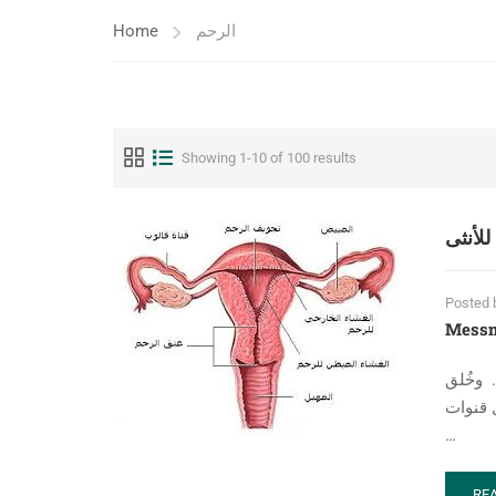
Home
الرحم
Showing 1-10 of 100 results
للأنثى
Posted 
Mess
. وخُلق
 قنوات
…
RE
RE