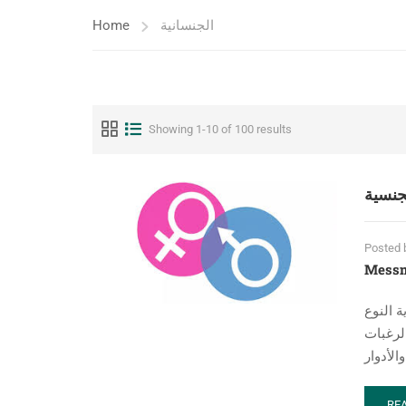
Home
الجنسانية
Showing 1-10 of 100 results
جنسية
Posted 
Mess
 النوع
الرغبات
RE
RE