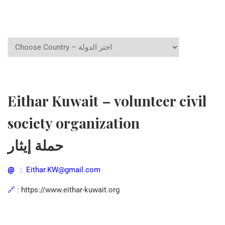
Eithar Kuwait – volunteer civil
society organization
حملة إيثار
@
: Eithar.KW@gmail.com
🔗
:
https://www.eithar-kuwait.org