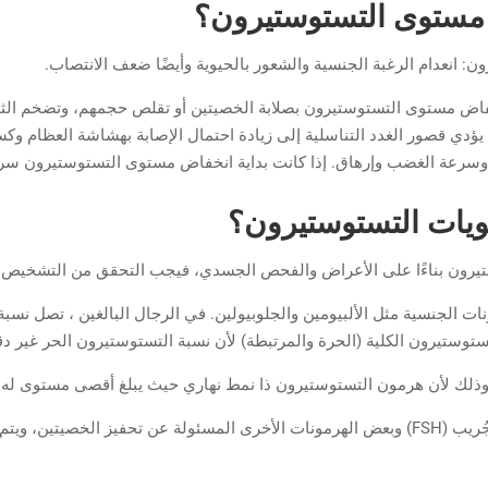
مستوى التستوستيرون؟
انعدام الرغبة الجنسية والشعور بالحيوية وأيضًا ضعف الانتصاب.
نخفاض مستوى التستوستيرون بصلابة الخصيتين أو تقلص حجمهم، وتضخم الثد
ًا، يؤدي قصور الغدد التناسلية إلى زيادة احتمال الإصابة بهشاشة العظام
وسرعة الغضب وإرهاق. إذا كانت بداية انخفاض مستوى التستوستيرون سريع
يات التستوستيرون؟
تيرون بناءًا على الأعراض والفحص الجسدي، فيجب التحقق من التشخيص
ت الجنسية مثل الألبيومين والجلوبيولين. في الرجال البالغين ، تصل نسب
ستوستيرون الكلية (الحرة والمرتبطة) لأن نسبة التستوستيرون الحر غير دق
ذلك لأن هرمون التستوستيرون ذا نمط نهاري حيث يبلغ أقصى مستوى له في
يتم أيضًا عمل اختبار لهرمون مُلوتِن (LH) وهرمون منبه الجُريب (FSH) وبعض الهرمونات الأخرى الم