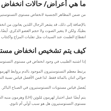
ما هي أعراض/ حالات انخفاض 
من ضمن المظاهر الجنسية لانخفاض مستوى التستوستيرون: 
بالإضافة إلى ذلك، قد يشعر الرجال اللذين يعانون من ا
بطيئًا، ولكن لا يتغير الصوت ولا حجم العضو الذكري. أيض
انقطاع الطمث عند السيدات مثل تقلبات المزاج واكتئاب 
كيف يتم تشخيص انخفاض مستو
إذا اشتبه الطبيب في وجود انخفاض في مستوى التستوس
يرتبط معظم التستوستيرون الموجود بالدم بروابط الهرمونا
حوالي اثنان بالمائة فقط. لذا فمن الأفضل قياس نسبة الت
يُفضل قياس مستويات التستوستيرون في الصباح الباكر. و
مستوى التستوستيرون هل هو سبب أولَي أم ثانوي.