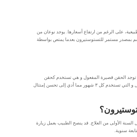
عية، على الرغم من ارتفاع أسعارها. يوجد نوعان من
جسم بمصدر مستمر للتستوستيرون بعدما يمتص بواسطة
، توجد الحقن قصيرة المفعول و هي تستخدم كحقن
عضلي كل ٣ إلى ٤ أسابيع حسب التحاليل و نسبة هرمون التستوستيرون في الدم، كما توجد أيضاً حقن التستوستيرون طويل المفعول و التي تستخدم كل ٣ شهور مما أدي إلى تحسن إمتثال
توستيرون؟
ء الغدد الصماء المرضى اللذين يُعالجون بواسطة بدائل التستوستيرون بتقييم حالتهم كل 3-4 شهور خلال السنة الأولى من العلاج. قد ينصح الطبيب بعمل زيارة
ابعة سنوية.