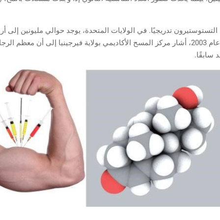
تستوستيرون تدريجيًا. في الولايات المتحدة، يوجد حوالي مليونين إلى أر
ولكن خمسة بالمائة فقط منهم هم من يتلقون العلاج. في عام 2003، أشار مركز المسح الأكاديمي بولا
سابقًا.