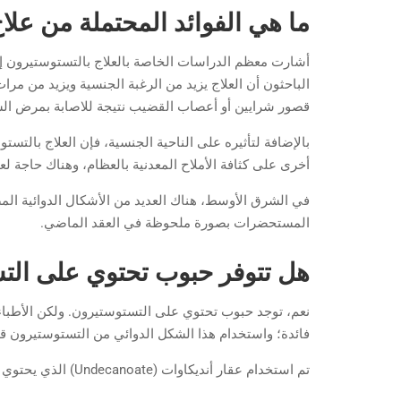
ما هي الفوائد المحتملة من علا
أشارت معظم الدراسات الخاصة بالعلاج بالتستوستيرون إل
الباحثون أن العلاج يزيد من الرغبة الجنسية ويزيد من مر
قصور شرايين أو أعصاب القضيب نتيجة للاصابة بمرض الس
بالإضافة لتأثيره على الناحية الجنسية، فإن العلاج بالتست
أخرى على كثافة الأملاح المعدنية بالعظام، وهناك حاجة 
في الشرق الأوسط، هناك العديد من الأشكال الدوائية ال
المستحضرات بصورة ملحوظة في العقد الماضي.
هل تتوفر حبوب تحتوي على الت
نعم، توجد حبوب تحتوي على التستوستيرون. ولكن الأطباء
فائدة؛ واستخدام هذا الشكل الدوائي من التستوستيرون قد ي
تم استخدام عقار أنديكاوات (Undecanoate) الذي يحتوي على التستوستيرون المُعاد صياغته في أوروبا كعلاج فموي ولم يتسبب في حدوث تسمم يُذكر في الكبد.