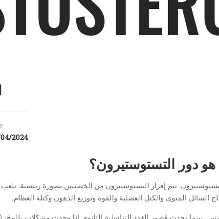
ا
e
/04/2024
ا هو دور التستوستيرون؟
التستوستيرون. يتم إفراز التستوستيرون من الخصيتين بصورة رئيسية. يلعب 
ج السائل المنوي والكتل العضلية والقوة وتوزيع الدهون وكتلة العظام.
تين. بينما يحدث قصور الغدد التناسلية الثانوي إذا وجدت مشكلات بالمخ، (م