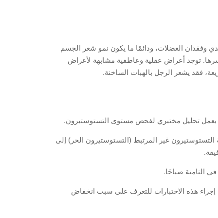
ي وفقدان العضلات، ودائمًا ما يكون نمو شعر الجسم
 وكسرها. توجد أعراض عقلية وعاطفية مشابهة لأعراض
ة، فقد يشعر الرجل بالهبات الساخنة.
 بعمل تحليل مختبري لفحص مستوى التستوستيرون.
ة التستوستيرون غير المرتبط (التستوستيرون الحر) إلى
يقة.
 الثامنة صباحًا.
سئولة عن تحفيز الخصيتين، ويتم إجراء هذه الاختبارات للتعرف على سبب انخفاض