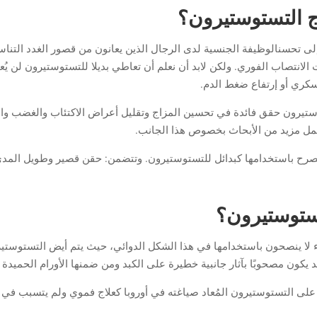
ج التستوستيرون؟
ى تحسنالوظيفة الجنسية لدى الرجال الذين يعانون من قصور الغدد التناس
ات الانتصاب الفوري. ولكن لابد أن نعلم أن تعاطي بديلا للتستوستيرون لن 
كري أو إرتفاع ضغط الدم.
وستيرون حقق فائدة في تحسين المزاج وتقليل أعراض الاكتئاب والغضب والإره
لعمل مزيد من الأبحاث بخصوص هذا الجانب.
مصرح باستخدامها كبدائل للتستوستيرون. وتتضمن: حقن قصير وطويل المدى 
ستوستيرون؟
 لا ينصحون باستخدامها في هذا الشكل الدوائي، حيث يتم أيض التستوستي
كون مصحوبًا بآثار جانبية خطيرة على الكبد ومن ضمنها الأورام الحميدة و